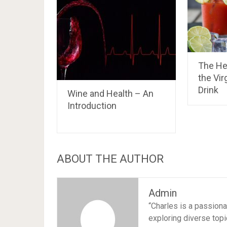
The Hea
the Vir
Drink
Wine and Health – An
Introduction
ABOUT THE AUTHOR
Admin
“Charles is a passion
exploring diverse topi